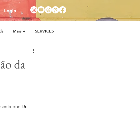
Login
ds
Mais +
SERVICES
ão da
scola que Dr. 