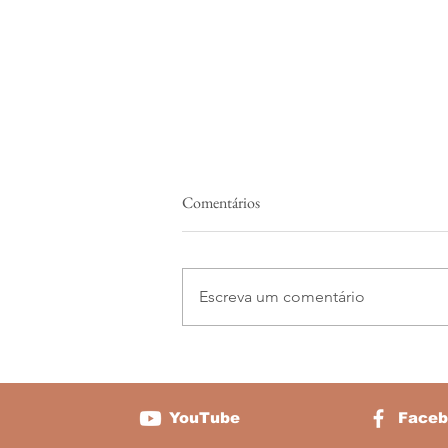
Comentários
Escreva um comentário
Nova Aulinha Educacional de
Baixo Estímulo Para Crianças no
ar: Bullseye Chega Com Uma
YouTube
Faceb
História Bilíngue Divertida Direto