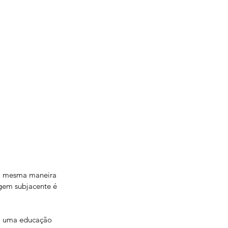
da mesma maneira 
gem subjacente é 
m uma educação 