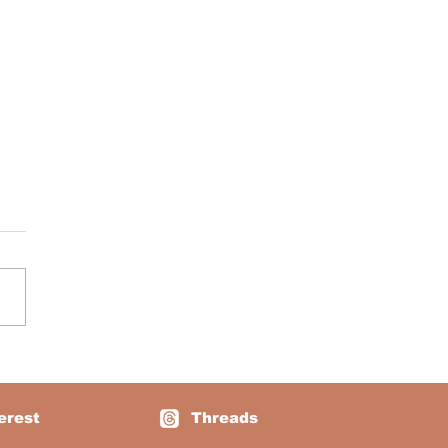
mento: Currículo
ssori de 16 Semanas Para
ças de 2 a 5 Anos • Como
erest
Threads
Programa Com 80 Dias de