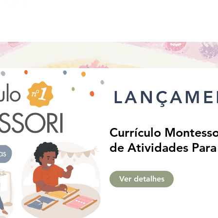
LANÇAME
Currículo Montessor
de Atividades Para
• Apostila Digital:
de 16 Semanas Edu
Ver detalhes
Português