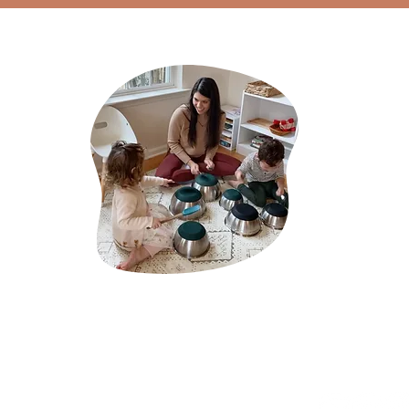
Pra Sua Casa
Sobre 
Sabrina Cham
duas crianças
uma plataform
orientação par
apaixonados p
potencial ina
princípios pe
clique aqui