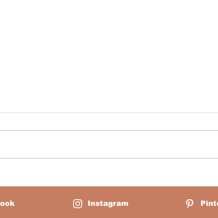
Como Fortalecer Naturalmente a
Lança
Imunidade da Criança Sem
Monte
Depender Apenas de Remédios:
Crian
ook
Instagram
Pint
Saúde Infantil Holística em Casa
Meu 