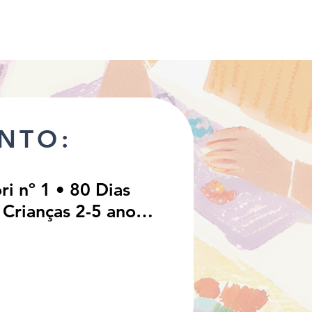
NTO:
i nº 1 • 80 Dias
 Crianças 2-5 anos
 Guia e Calendário
cacionais em