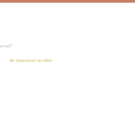
dades Educacionais Ajuda
ças a Desenvolver
omia, Foco e Criatividade
a notificações:
Se Inscrever Ao Site