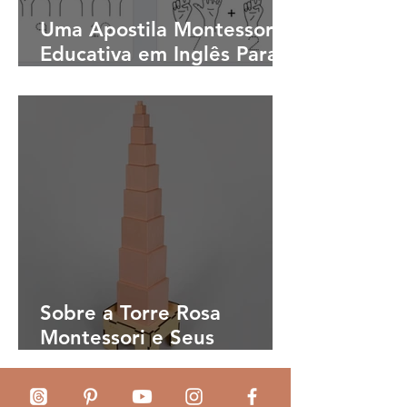
Uma Apostila Montessori
Educativa em Inglês Para
Crianças Pequenas
Aprenderem Enquanto
Brincam: Desenvolvendo
Familiaridade Com um
Novo Idioma
Sobre a Torre Rosa
Montessori e Seus
Benefícios