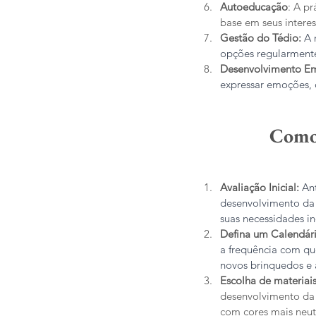
Autoeducação
: A p
base em seus intere
Gestão do Tédio:
 A 
opções regularment
Desenvolvimento Em
expressar emoções, 
Como 
Avaliação Inicial:
 An
desenvolvimento da c
suas necessidades in
Defina um Calendár
a frequência com qu
novos brinquedos e 
Escolha de materia
desenvolvimento da 
com cores mais neutr