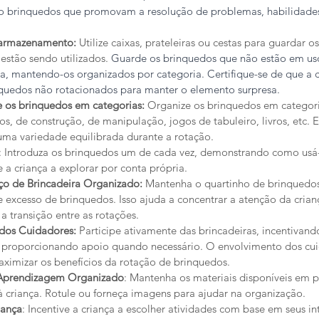
o brinquedos que promovam a resolução de problemas, habilidades
 armazenamento:
 Utilize caixas, prateleiras ou cestas para guardar o
stão sendo utilizados. 
Guarde os brinquedos que não estão em uso
a, mantendo-os organizados por categoria. Certifique-se de que a c
inquedos não rotacionados para manter o elemento surpresa.
 os brinquedos em categorias: 
Organize os brinquedos em categor
s, de construção, de manipulação, jogos de tabuleiro, livros, etc. E
 uma variedade equilibrada durante a rotação.
: Introduza os brinquedos um de cada vez, demonstrando como usá-
 a criança a explorar por conta própria.
o de Brincadeira Organizado: 
Mantenha o quartinho de brinquedo
e excesso de brinquedos. Isso ajuda a concentrar a atenção da cria
a a transição entre as rotações.
dos Cuidadores: 
Participe ativamente das brincadeiras, incentivand
 proporcionando apoio quando necessário. O envolvimento dos cui
ximizar os benefícios da rotação de brinquedos.
 Aprendizagem Organizado
: Mantenha os materiais disponíveis em pr
à criança. Rotule ou forneça imagens para ajudar na organização.
iança
: Incentive a criança a escolher atividades com base em seus in