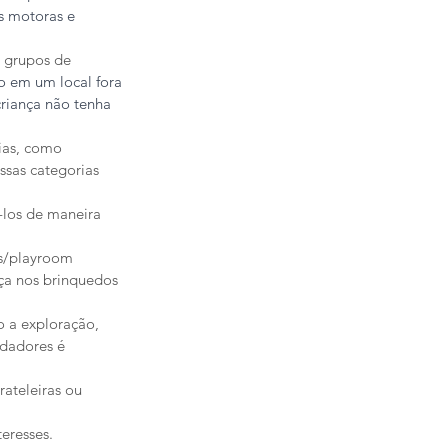
 motoras e 
s grupos de 
 em um local fora 
riança não tenha 
ias, como 
ssas categorias 
los de maneira 
s/playroom 
nça nos brinquedos 
o a exploração, 
dadores é 
ateleiras ou 
teresses.