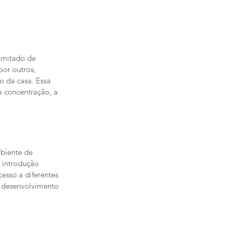
imitado de 
or outros, 
 da casa. Essa 
 concentração, a 
biente de 
 introdução 
esso a diferentes 
 desenvolvimento 