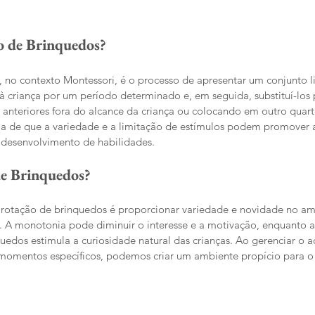
o de Brinquedos?
 no contexto Montessori, é o processo de apresentar um conjunto l
à criança por um período determinado e, em seguida, substituí-los p
nteriores fora do alcance da criança ou colocando em outro quarto
ia de que a variedade e a limitação de estímulos podem promover a
 desenvolvimento de habilidades.
de Brinquedos?
à rotação de brinquedos é proporcionar variedade e novidade no am
s. A monotonia pode diminuir o interesse e a motivação, enquanto a
uedos estimula a curiosidade natural das crianças. Ao gerenciar o ac
momentos específicos, podemos criar um ambiente propício para o