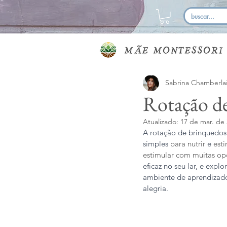
Sabrina Chamberla
Rotação d
Atualizado:
17 de mar. de
A rotação de brinquedos
simples
 para nutrir 
e
 est
estimular com muitas op
eficaz no seu lar, e exp
ambiente de aprendizado 
alegria. 