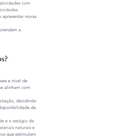
 atividades com 
tividades.
o apresentar novas 
aprendem a 
s?
ses e nível de 
 se alinham com 
otação, decidindo 
isponibilidade de 
de e o estágio de 
eriais naturais e 
ivos que estimulem 