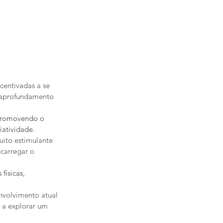
centivadas a se 
o aprofundamento 
 promovendo o 
iatividade.
uito estimulante 
carregar o 
físicas, 
nvolvimento atual 
 a explorar um 