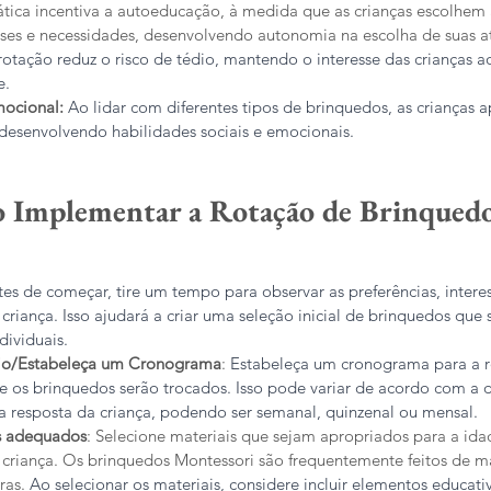
rática incentiva a autoeducação, à medida que as crianças escolhem
sses e necessidades, desenvolvendo autonomia na escolha de suas a
rotação reduz o risco de tédio, mantendo o interesse das crianças a
e.
ocional:
 Ao lidar com diferentes tipos de brinquedos, as crianças 
desenvolvendo habilidades sociais e emocionais.
Implementar a Rotação de Brinquedo
tes de começar, tire um tempo para observar as preferências, interes
riança. Isso ajudará a criar uma seleção inicial de brinquedos que
dividuais.
io/Estabeleça um Cronograma
: 
Estabeleça um cronograma para a r
e os brinquedos serão trocados. Isso pode variar de acordo com a d
a resposta da criança, podendo ser semanal, quinzenal ou mensal.
is adequados
: Selecione materiais que sejam apropriados para a ida
criança. Os brinquedos Montessori são frequentemente feitos de mat
as. 
Ao selecionar os materiais, considere incluir elementos educat