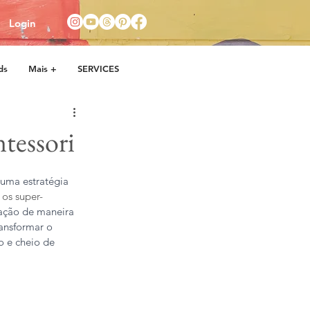
Login
ds
Mais +
SERVICES
tessori
 uma estratégia 
 os super-
ação de maneira 
ansformar o 
o e cheio de 