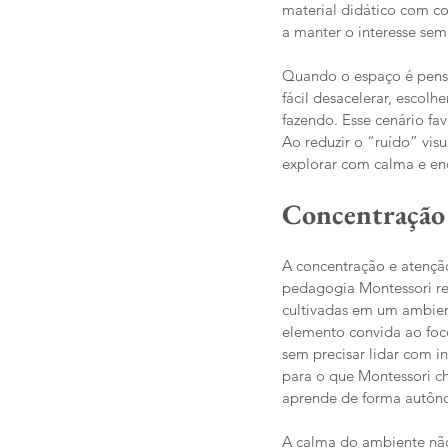
material didático com co
a manter o interesse sem
Quando o espaço é pensa
fácil desacelerar, escol
fazendo. Esse cenário f
Ao reduzir o “ruído” vis
explorar com calma e enc
Concentração 
A concentração e atençã
pedagogia Montessori re
cultivadas em um ambien
elemento convida ao foco
sem precisar lidar com i
para o que Montessori c
aprende de forma autônom
A calma do ambiente não