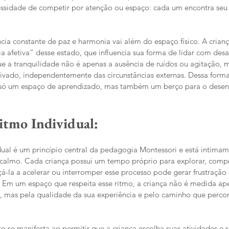
ssidade de competir por atenção ou espaço: cada um encontra seu 
ia constante de paz e harmonia vai além do espaço físico. A crianç
afetiva” desse estado, que influencia sua forma de lidar com desafi
ue a tranquilidade não é apenas a ausência de ruídos ou agitação, 
tivado, independentemente das circunstâncias externas. Dessa form
 só um espaço de aprendizado, mas também um berço para o desen
itmo Individual: 
dual é um princípio central da pedagogia Montessori e está intimam
calmo. Cada criança possui um tempo próprio para explorar, comp
çá-la a acelerar ou interromper esse processo pode gerar frustração 
. Em um espaço que respeita esse ritmo, a criança não é medida ap
, mas pela qualidade da sua experiência e pelo caminho que percor
to se manifesta ao permitir que a criança escolha suas atividades e 