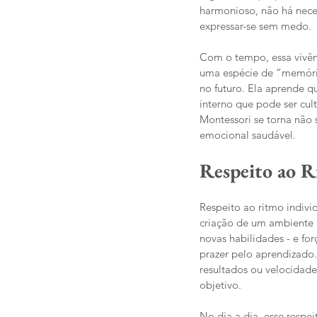
harmonioso, não há nece
expressar-se sem medo.
Com o tempo, essa vivênc
uma espécie de “memória 
no futuro. Ela aprende q
interno que pode ser cul
Montessori se torna não
emocional saudável.
Respeito ao R
Respeito ao ritmo indivi
criação de um ambiente 
novas habilidades - e for
prazer pelo aprendizado
resultados ou velocidade
objetivo.
No dia a dia, esse respei