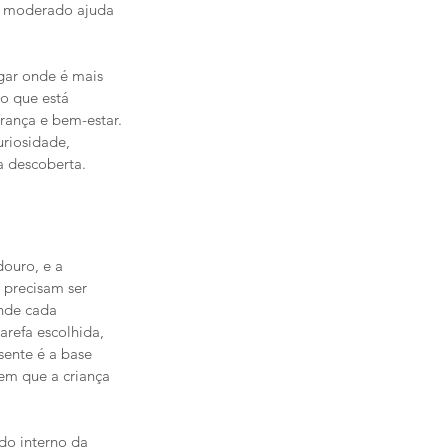
te moderado ajuda 
gar onde é mais 
o que está 
rança e bem-estar. 
uriosidade, 
a descoberta.
ouro, e a 
precisam ser 
nde cada 
refa escolhida, 
sente é a base 
em que a criança 
do interno da 