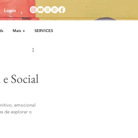
Login
ds
Mais +
SERVICES
e Social
itivo, emocional 
es de explorar o 