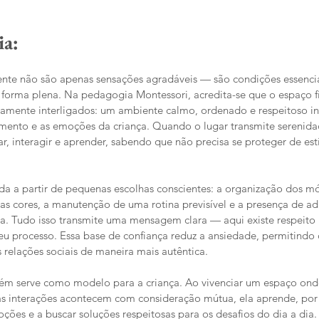
a: 
nte não são apenas sensações agradáveis — são condições essencia
 forma plena. Na pedagogia Montessori, acredita-se que o espaço fí
amente interligados: um ambiente calmo, ordenado e respeitoso inf
ento e as emoções da criança. Quando o lugar transmite serenidade
ar, interagir e aprender, sabendo que não precisa se proteger de est
da a partir de pequenas escolhas conscientes: a organização dos móv
 das cores, a manutenção de uma rotina previsível e a presença de ad
. Tudo isso transmite uma mensagem clara — aqui existe respeito 
eu processo. Essa base de confiança reduz a ansiedade, permitindo 
 relações sociais de maneira mais autêntica.
m serve como modelo para a criança. Ao vivenciar um espaço onde 
as interações acontecem com consideração mútua, ela aprende, por
oções e a buscar soluções respeitosas para os desafios do dia a di