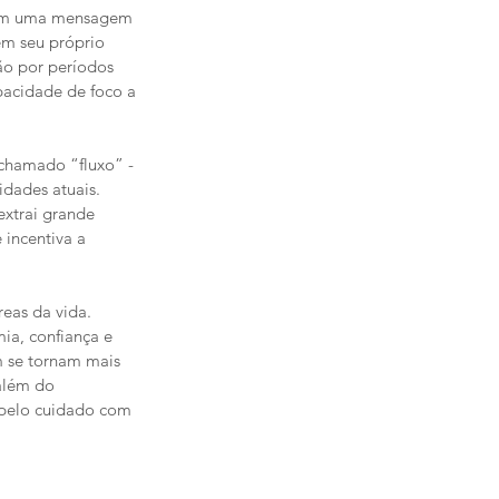
item uma mensagem 
em seu próprio 
ão por períodos 
pacidade de foco a 
chamado “fluxo” - 
dades atuais. 
xtrai grande 
 incentiva a 
eas da vida. 
a, confiança e 
 se tornam mais 
além do 
 pelo cuidado com 