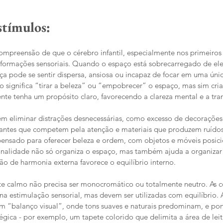
tímulos: 
compreensão de que o cérebro infantil, especialmente nos primeiros
formações sensoriais. Quando o espaço está sobrecarregado de ele
nça pode se sentir dispersa, ansiosa ou incapaz de focar em uma únic
não significa “tirar a beleza” ou “empobrecer” o espaço, mas sim cri
te tenha um propósito claro, favorecendo a clareza mental e a tra
 em eliminar distrações desnecessárias, como excesso de decorações
antes que competem pela atenção e materiais que produzem ruídos
 pensado para oferecer beleza e ordem, com objetos e móveis posic
cionalidade não só organiza o espaço, mas também ajuda a organiza
ção de harmonia externa favorece o equilíbrio interno.
e calmo não precisa ser monocromático ou totalmente neutro. As c
 na estimulação sensorial, mas devem ser utilizadas com equilíbrio.
 “balanço visual”, onde tons suaves e naturais predominam, e pon
tégica - por exemplo, um tapete colorido que delimita a área de lei