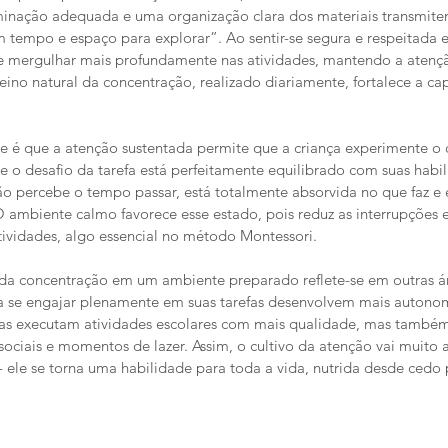
luminação adequada e uma organização clara dos materiais transm
em tempo e espaço para explorar”. Ao sentir-se segura e respeitada 
ue mergulhar mais profundamente nas atividades, mantendo a atenç
reino natural da concentração, realizado diariamente, fortalece a ca
e é que a atenção sustentada permite que a criança experimente o 
o desafio da tarefa está perfeitamente equilibrado com suas habili
 percebe o tempo passar, está totalmente absorvida no que faz e e
O ambiente calmo favorece esse estado, pois reduz as interrupções e
tividades, algo essencial no método Montessori.
da concentração em um ambiente preparado reflete-se em outras ár
 se engajar plenamente em suas tarefas desenvolvem mais autonomi
nas executam atividades escolares com mais qualidade, mas também
sociais e momentos de lazer. Assim, o cultivo da atenção vai muito 
 ele se torna uma habilidade para toda a vida, nutrida desde cedo