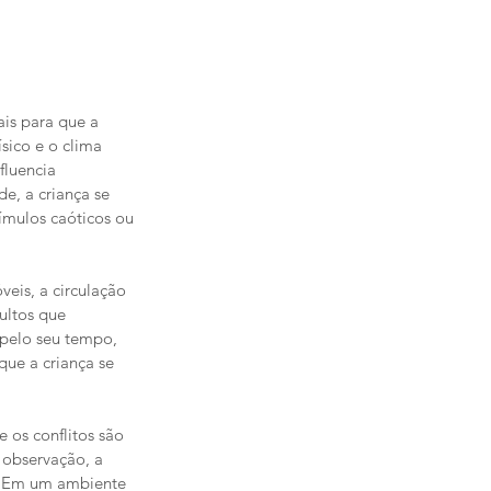
is para que a 
sico e o clima 
luencia 
, a criança se 
ímulos caóticos ou 
eis, a circulação 
ultos que 
pelo seu tempo, 
que a criança se 
os conflitos são 
 observação, a 
a. Em um ambiente 