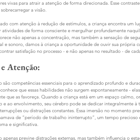
res vivas para atrair a atenção de forma direcionada. Esse contras
 sobrecarregar a visão.
do com atenção à redução de estímulos, a criança encontra um lu
her atividades de forma consciente e mergulhar profundamente naquil
avorece não apenas a concentração, mas também a sensação de segu
ual e sonoro, damos à criança a oportunidade de ouvir sua própria c
ontrar satisfação no processo - e não apenas no resultado - de cad
e Atenção: 
o são competências essenciais para o aprendizado profundo e durad
conhece que essas habilidades não surgem espontaneamente - elas 
te que as favoreça. Quando a criança está em um espaço calmo, o
 e ao envolvimento, seu cérebro pode se dedicar integralmente à ta
nterrupções ou distrações constantes. Essa imersão no momento pre
hamava de “período de trabalho ininterrupto”, um tempo precioso 
a e significativa.
 apenas previne distrações externas, mas também influencia o esta