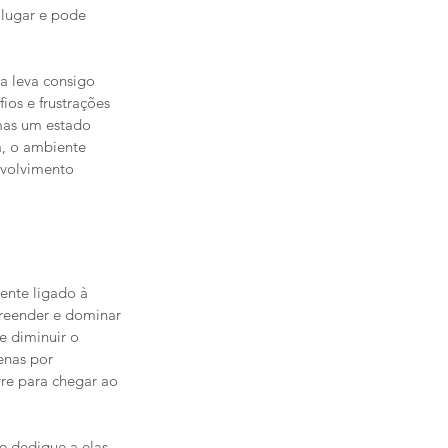
lugar e pode 
a leva consigo 
os e frustrações 
mas um estado 
a, o ambiente 
volvimento 
ente ligado à 
reender e dominar 
e diminuir o 
enas por 
re para chegar ao 
se dedique a elas 