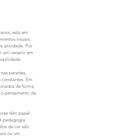
 anos, está em 
mentos visuais, 
a atividade. Por 
ar um cenário em 
nquilidade.
 nas paredes, 
 constantes. Em 
ionados de forma 
r o pensamento da 
ores têm papel 
 A pedagogia 
tos de cor são 
tura ou um 