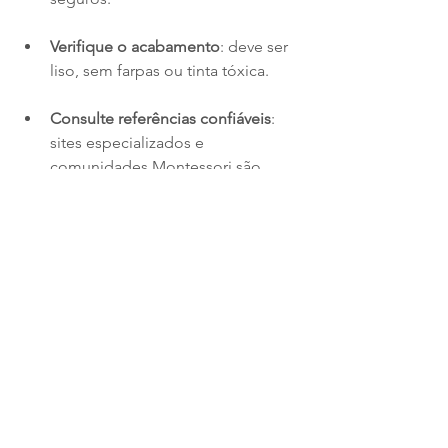
Verifique o acabamento
: deve ser 
liso, sem farpas ou tinta tóxica.
Consulte referências confiáveis
: 
sites especializados e 
comunidades Montessori são 
ótimos para indicações.
Observe o tamanho dos cubos
: 
eles devem ser proporcionais e 
fáceis de manusear pela criança.
Considere o custo-benefício
: um 
material de qualidade pode ter 
um preço maior, mas vale o 
investimento.
Montessori: Por Onde Começar?