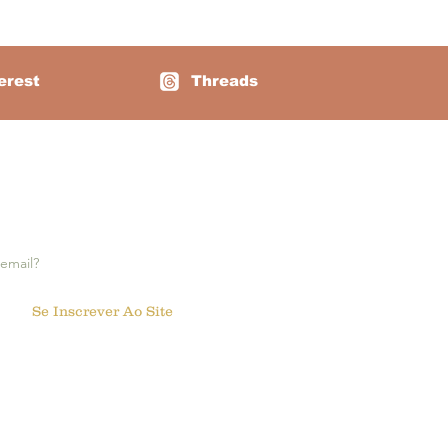
 é Uma Atividade
essori"?
erest
Threads
a notificações:
Se Inscrever Ao Site