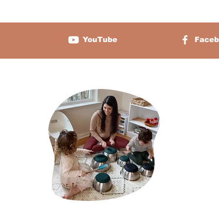
Sobre a Torre Rosa Montessori e
Seus Benefícios
YouTube
Faceb
Sobre 
Sabrina Cham
duas crianças
uma plataform
orientação par
apaixonados p
potencial ina
princípios pe