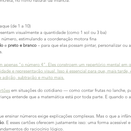
creta, no ritmo natural da infância.
que (de 1 a 10)
resentam visualmente a quantidade (como 1 sol ou 3 ba)
o número, estimulando a coordenação motora fina
do
 e 
preto e branco
 – para que elas possam pintar, personalizar ou a
s.
am apenas “o número 4”. Eles constroem um repertório mental em q
idade e representação visual. Isso é essencial para que, mais tarde
 adição, subtração e muito mais.
rtões
 em situações do cotidiano — como contar frutas no lanche, p
riança entende que a matemática está por toda parte. E quando o a
ue ensinar números exige explicações complexas. Mas o que a infân
ão
. E esses cartões oferecem justamente isso: uma forma acessível e r
fundamentos do raciocínio lógico.