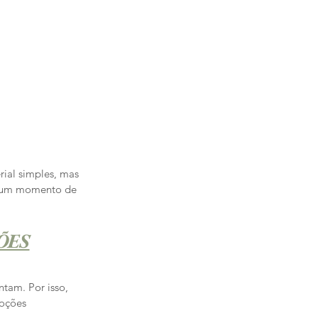
ial simples, mas 
m um momento de 
ÕES
tam. Por isso, 
oções 