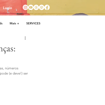
Login
ds
Mais +
SERVICES
nças:
as, números 
 pode (e deve!) ser 