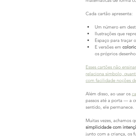
matemáticas de forma con
Cada cartão apresenta:
Um número em desta
Ilustrações que rep
Espaço para traçar 
E versões em 
colori
os próprios desenho
Esses cartões não ensin
relaciona símbolo, quant
com facilidade noções de
Além disso, ao usar os 
ca
passos até a porta — a c
sentido, ele permanece.
Muitas vezes, achamos q
simplicidade com intenç
junto com a criança, os 