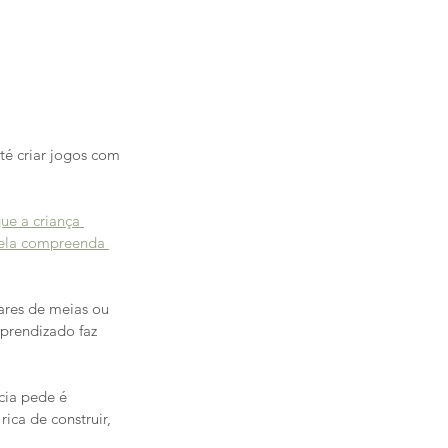
té criar jogos com 
ue a criança 
, ela compreenda 
ares de meias ou 
prendizado faz 
cia pede é 
ica de construir, 