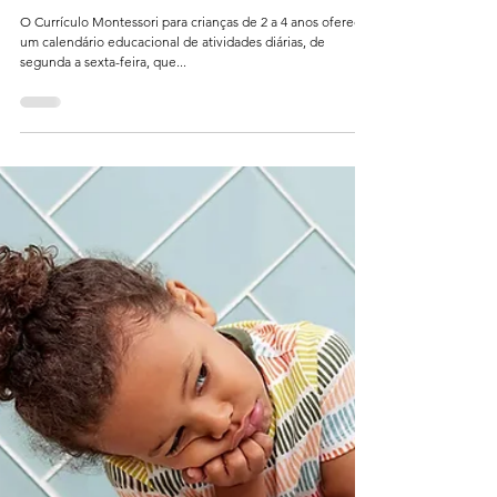
17 de abr. de 2025
2 min de leitura
🎉 Lançamento: Currículo | Maio 2025:
Calendário de Atividades Educacionais
〰 2-4 anos (Mês Das Mães) eBook Guia
Para Pais e Professores
O Currículo Montessori para crianças de 2 a 4 anos oferece
um calendário educacional de atividades diárias, de
segunda a sexta-feira, que...