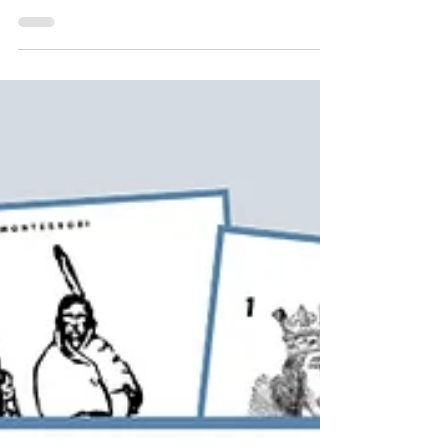
vemos entre dois extremos: deixar a criança brincar
livremente, sem direção, ou...